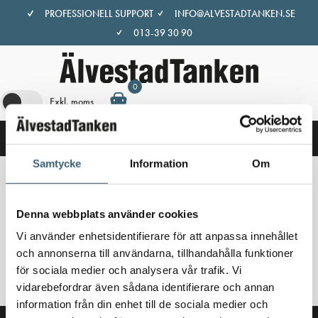
Hoppa
PROFESSIONELL SUPPORT
INFO@ALVESTADTANKEN.SE
till
013-39 30 90
innehåll
0
Exkl. moms
Samtycke
Information
Om
Hem
/
Butik
/ Produkter märkta ”90365”
Denna webbplats använder cookies
90365
Vi använder enhetsidentifierare för att anpassa innehållet
och annonserna till användarna, tillhandahålla funktioner
Inga produkter hittades som motsvarar ditt val.
för sociala medier och analysera vår trafik. Vi
vidarebefordrar även sådana identifierare och annan
information från din enhet till de sociala medier och