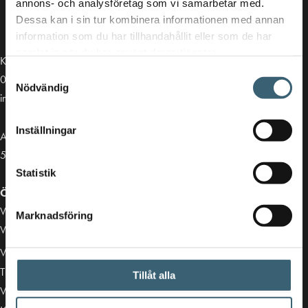
annons- och analysföretag som vi samarbetar med.
Dessa kan i sin tur kombinera informationen med annan
information som du har tillhandahållit eller som de har
samlat in när du har använt deras tjänster.
Kontakt
Samtyckesval
013-39 30 90
Nödvändig
info@alvestadtanken.se
Inställningar
Algolgatan 7
583 30 Linköping
Statistik
Öppettider butik:
Vardagar 07.00 - 16.00
Marknadsföring
Viktiga länkar
Villkor & integritetspolicy
Tillgänglighetsredogörelse
Tillåt alla
Vårt sortiment