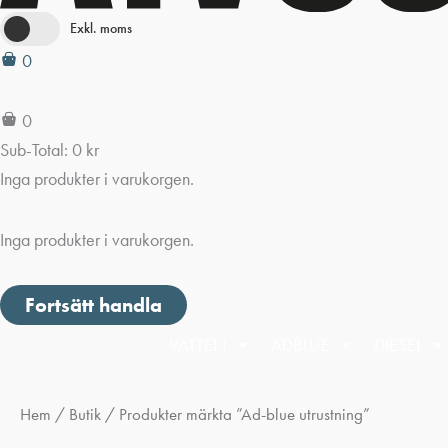
Exkl. moms
0
0
Sub-Total:
0
kr
Inga produkter i varukorgen.
Inga produkter i varukorgen.
Fortsätt handla
VATTEN
ADBLUE
DIESEL
Hem
/
Butik
/ Produkter märkta ”Ad-blue utrustning”