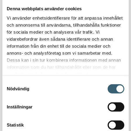
Nödvattenutrustning
Denna webbplats använder cookies
Oljeavskiljare & Fettavskiljare
Vi använder enhetsidentifierare för att anpassa innehållet
Specialsvetsade lagringstankar
och annonserna till användarna, tillhandahålla funktioner
Ståltankar för lagring, transport & process
för sociala medier och analysera vår trafik. Vi
vidarebefordrar även sådana identifierare och annan
AdBlue
information från din enhet till de sociala medier och
AdBluetankar
annons- och analysföretag som vi samarbetar med.
Dessa kan i sin tur kombinera informationen med annan
AdBlue transporttankar
information som du har tillhandahållit eller som de har
AdBluepumpar & tillbehör
samlat in när du har använt deras tjänster.
Diesel
Samtyckesval
Transporttankar Diesel
Nödvändig
Dieselpumpar & tillbehör
Dieseltankar 1200-9000 liter
Inställningar
Dieseltank reservdelar & tillbehör
Dieseltankar ADR 500-3000 liter
Oljetankar 200-9000 liter
Statistik