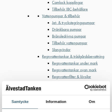
Camlock kopplingar
Tillbehör IBC-behållare
Vattenpumpar & tillbehör
Jet- & tryckstegringspumpar
Dränkbara pumpar
Bränsledrivna pumpar
Tillbehör vattenpumpar
Slangvindor
Regnvattentankar & trädgårdsbevattning
Regnvattentankar under mark
Regnvattentankar ovan mark
Regnvattenfilter & lövsilar
Trädgårdsbevattning
Bevattning & underhåll
Bufferttankar till växtskyddsspruta
Samtycke
Information
Om
Vattenplattformar
Vattenvagnar