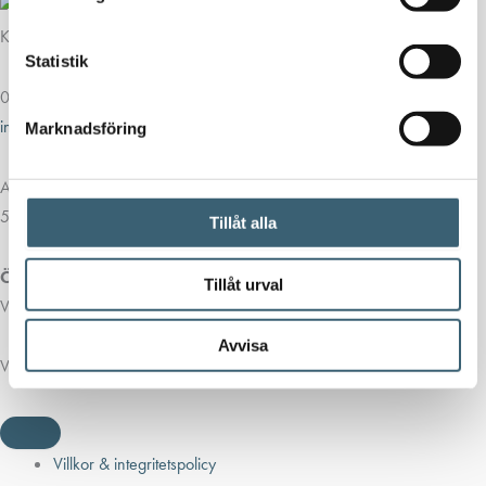
Kontakt
Statistik
013-39 30 90
info@alvestadtanken.se
Marknadsföring
Algolgatan 7
583 30 Linköping
Tillåt alla
Öppettider butik:
Tillåt urval
Vardagar 07.00 - 16.00
Avvisa
Viktiga länkar
Villkor & integritetspolicy