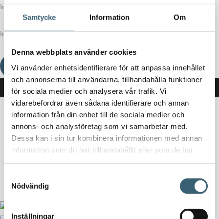
Inga produkter i varukorgen.
Samtycke
Information
Om
Inga produkter i varukorgen.
Denna webbplats använder cookies
Fortsätt handla
Vi använder enhetsidentifierare för att anpassa innehållet
och annonserna till användarna, tillhandahålla funktioner
för sociala medier och analysera vår trafik. Vi
vidarebefordrar även sådana identifierare och annan
information från din enhet till de sociala medier och
Hem
/
Butik
/ Produkter märkta ”adblue tank 2500 liter”
annons- och analysföretag som vi samarbetar med.
Dessa kan i sin tur kombinera informationen med annan
adblue tank 2500 liter
information som du har tillhandahållit eller som de har
samlat in när du har använt deras tjänster.
Inga produkter hittades som motsvarar ditt val.
Samtyckesval
Nödvändig
Inställningar