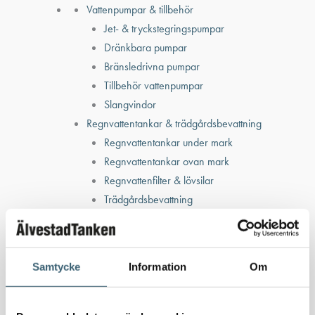
Vattenpumpar & tillbehör
Jet- & tryckstegringspumpar
Dränkbara pumpar
Bränsledrivna pumpar
Tillbehör vattenpumpar
Slangvindor
Regnvattentankar & trädgårdsbevattning
Regnvattentankar under mark
Regnvattentankar ovan mark
Regnvattenfilter & lövsilar
Trädgårdsbevattning
Bevattning & underhåll
Bufferttankar till växtskyddsspruta
Vattenplattformar
Samtycke
Information
Om
Vattenvagnar
Nödvattenutrustning
Oljeavskiljare & Fettavskiljare