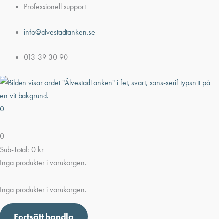
Hoppa
Professionell support
till
info@alvestadtanken.se
innehåll
013-39 30 90
0
0
Sub-Total:
0
kr
Inga produkter i varukorgen.
Inga produkter i varukorgen.
Fortsätt handla