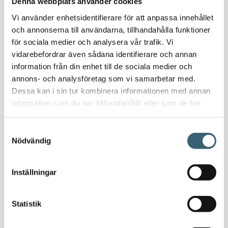
Denna webbplats använder cookies
Specialsvetsade lagringstankar
Vi använder enhetsidentifierare för att anpassa innehållet
Ståltankar för lagring, transport & process
och annonserna till användarna, tillhandahålla funktioner
för sociala medier och analysera vår trafik. Vi
AdBlue
vidarebefordrar även sådana identifierare och annan
information från din enhet till de sociala medier och
AdBluetankar
annons- och analysföretag som vi samarbetar med.
AdBlue transporttankar
Dessa kan i sin tur kombinera informationen med annan
AdBluepumpar & tillbehör
information som du har tillhandahållit eller som de har
Diesel
samlat in när du har använt deras tjänster.
Transporttankar Diesel
Samtyckesval
Dieselpumpar & tillbehör
Nödvändig
Dieseltankar 1200-9000 liter
Dieseltank reservdelar & tillbehör
Inställningar
Dieseltankar ADR 500-3000 liter
Oljetankar 200-9000 liter
Statistik
Bensin
Bensintankar