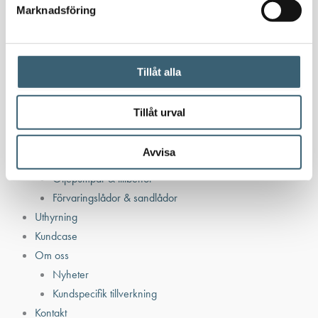
Bensinutrustning
Marknadsföring
Kem
Kemikalietankar
Tillåt alla
Tillåt urval
Verkstad
Uppsamlingskärl för fat & IBC
Avvisa
Spilloljetankar & utrustning
Oljepumpar & tillbehör
Förvaringslådor & sandlådor
Uthyrning
Kundcase
Om oss
Nyheter
Kundspecifik tillverkning
Kontakt