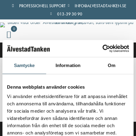
Hoppa
PROFESSIONELL SUPPORT
INFO@ALVESTADTANKEN.SE
till
013-39 30 90
innehåll
0
Samtycke
Information
Om
Hem
/
Butik
/ Produkter märkta ”ADR dieseltank”
ADR dieseltank
Denna webbplats använder cookies
Vi använder enhetsidentifierare för att anpassa innehållet
Inga produkter hittades som motsvarar ditt val.
och annonserna till användarna, tillhandahålla funktioner
för sociala medier och analysera vår trafik. Vi
vidarebefordrar även sådana identifierare och annan
information från din enhet till de sociala medier och
annons- och analysföretag som vi samarbetar med.