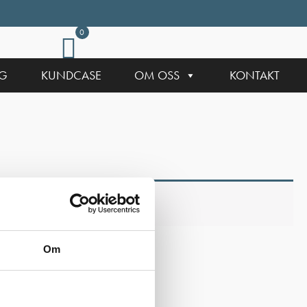
0
NG
KUNDCASE
OM OSS
KONTAKT
Om