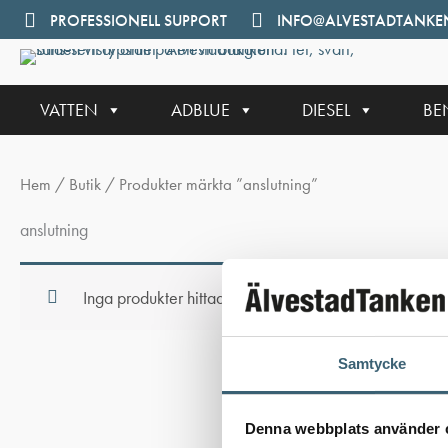
Hoppa
PROFESSIONELL SUPPORT
INFO@ALVESTADTANKEN
till
innehåll
VATTEN
ADBLUE
DIESEL
BE
Hem
/
Butik
/ Produkter märkta ”anslutning”
anslutning
Inga produkter hittades som motsvarar ditt val.
Samtycke
Denna webbplats använder 