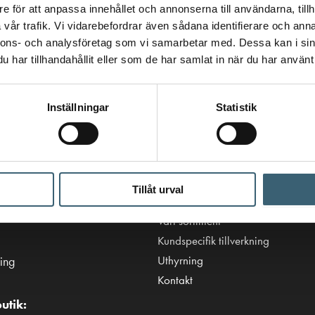
e för att anpassa innehållet och annonserna till användarna, tillh
vår trafik. Vi vidarebefordrar även sådana identifierare och anna
nnons- och analysföretag som vi samarbetar med. Dessa kan i sin
har tillhandahållit eller som de har samlat in när du har använt 
Inställningar
Statistik
Viktiga länkar
Villkor & integritetspolicy
Tillåt urval
tanken.se
Tillgänglighetsredogörelse
Vårt sortiment
Kundspecifik tillverkning
Uthyrning
ing
Kontakt
utik: