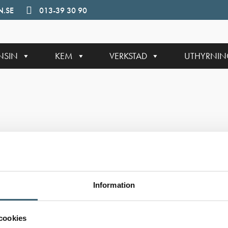
.SE
013-39 30 90
NSIN
KEM
VERKSTAD
UTHYRNI
Information
cookies