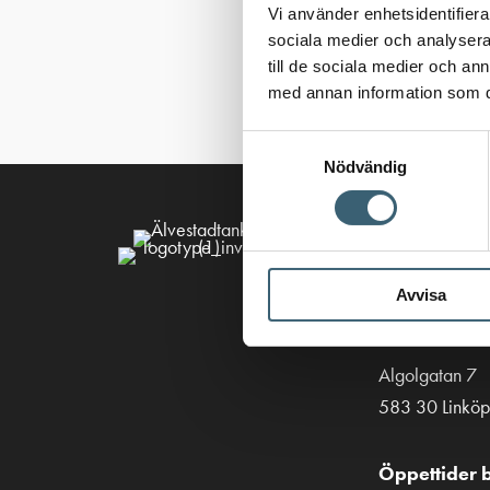
Vi använder enhetsidentifierar
sociala medier och analysera 
till de sociala medier och a
med annan information som du 
Samtyckesval
Nödvändig
Kontakt
013-39 30 90
Avvisa
info@alvestad
Algolgatan 7
583 30 Linköp
Öppettider b