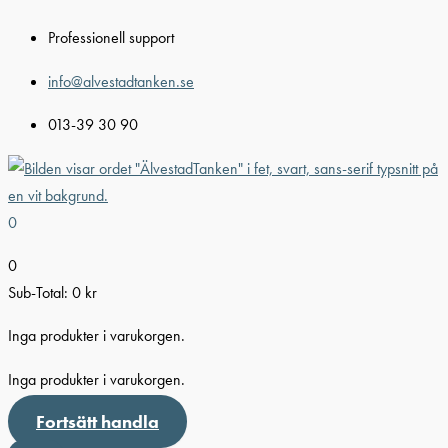
Hoppa
Professionell support
till
innehåll
info@alvestadtanken.se
013-39 30 90
0
0
Sub-Total:
0
kr
Inga produkter i varukorgen.
Inga produkter i varukorgen.
Fortsätt handla