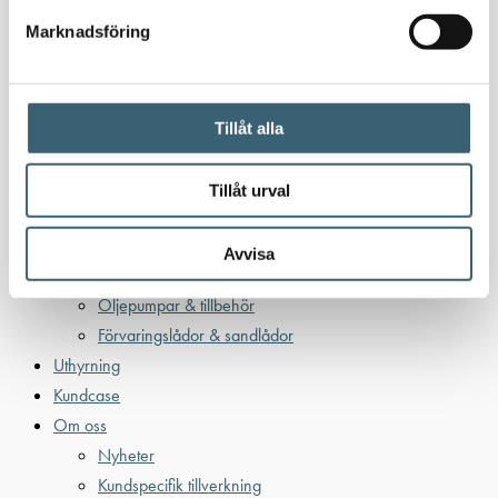
Bensintankar
Marknadsföring
Bensinutrustning
Kem
Kemikalietankar
Tillåt alla
Tillåt urval
Verkstad
Uppsamlingskärl för fat & IBC
Avvisa
Spilloljetankar & utrustning
Oljepumpar & tillbehör
Förvaringslådor & sandlådor
Uthyrning
Kundcase
Om oss
Nyheter
Kundspecifik tillverkning