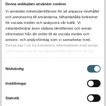
Denna webbplats använder cookies
Oljeavskiljare & Fettavskiljare
Specialsvetsade lagringstankar
Vi använder enhetsidentifierare för att anpassa innehållet
och annonserna till användarna, tillhandahålla funktioner
Ståltankar för lagring, transport & process
för sociala medier och analysera vår trafik. Vi
vidarebefordrar även sådana identifierare och annan
AdBlue
information från din enhet till de sociala medier och
AdBluetankar
annons- och analysföretag som vi samarbetar med.
AdBlue transporttankar
Dessa kan i sin tur kombinera informationen med annan
AdBluepumpar & tillbehör
information som du har tillhandahållit eller som de har
Diesel
samlat in när du har använt deras tjänster.
Transporttankar Diesel
Samtyckesval
Dieselpumpar & tillbehör
Nödvändig
Dieseltankar 1200-9000 liter
Dieseltank reservdelar & tillbehör
Inställningar
Dieseltankar ADR 500-3000 liter
Oljetankar 200-9000 liter
Statistik
Bensin