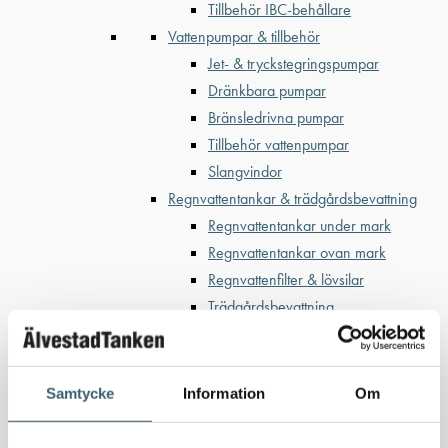
Tillbehör IBC-behållare
Vattenpumpar & tillbehör
Jet- & tryckstegringspumpar
Dränkbara pumpar
Bränsledrivna pumpar
Tillbehör vattenpumpar
Slangvindor
Regnvattentankar & trädgårdsbevattning
Regnvattentankar under mark
Regnvattentankar ovan mark
Regnvattenfilter & lövsilar
Trädgårdsbevattning
Bevattning & underhåll
Bufferttankar till växtskyddsspruta
Vattenplattformar
Samtycke
Information
Om
Vattenvagnar
Nödvattenutrustning