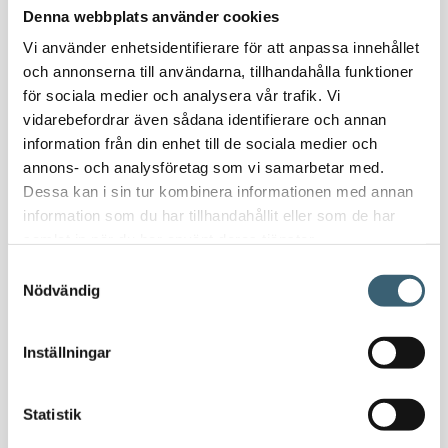
Denna webbplats använder cookies
Oljeavskiljare & Fettavskiljare
Specialsvetsade lagringstankar
Vi använder enhetsidentifierare för att anpassa innehållet
och annonserna till användarna, tillhandahålla funktioner
Ståltankar för lagring, transport & process
för sociala medier och analysera vår trafik. Vi
vidarebefordrar även sådana identifierare och annan
AdBlue
information från din enhet till de sociala medier och
AdBluetankar
annons- och analysföretag som vi samarbetar med.
AdBlue transporttankar
Dessa kan i sin tur kombinera informationen med annan
AdBluepumpar & tillbehör
information som du har tillhandahållit eller som de har
Diesel
samlat in när du har använt deras tjänster.
Transporttankar Diesel
Samtyckesval
Dieselpumpar & tillbehör
Nödvändig
Dieseltankar 1200-9000 liter
Dieseltank reservdelar & tillbehör
Inställningar
Dieseltankar ADR 500-3000 liter
Oljetankar 200-9000 liter
Statistik
Bensin