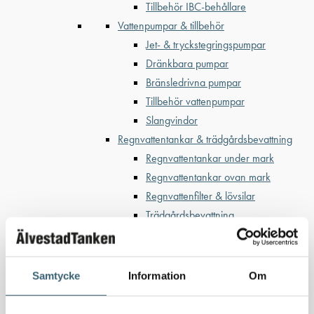
Tillbehör IBC-behållare
Vattenpumpar & tillbehör
Jet- & tryckstegringspumpar
Dränkbara pumpar
Bränsledrivna pumpar
Tillbehör vattenpumpar
Slangvindor
Regnvattentankar & trädgårdsbevattning
Regnvattentankar under mark
Regnvattentankar ovan mark
Regnvattenfilter & lövsilar
Trädgårdsbevattning
Bevattning & underhåll
Bufferttankar till växtskyddsspruta
Vattenplattformar
Samtycke
Information
Om
Vattenvagnar
Nödvattenutrustning