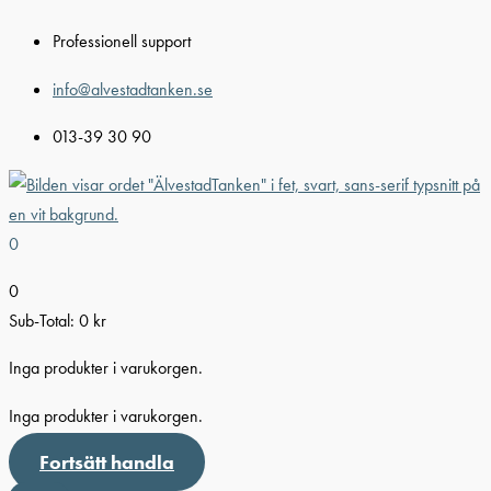
Hoppa
Professionell support
till
innehåll
info@alvestadtanken.se
013-39 30 90
0
0
Sub-Total:
0
kr
Inga produkter i varukorgen.
Inga produkter i varukorgen.
Fortsätt handla