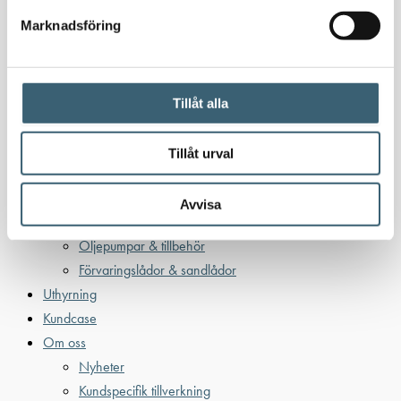
Bensintankar
Marknadsföring
Bensinutrustning
Kem
Kemikalietankar
Tillåt alla
Tillåt urval
Verkstad
Uppsamlingskärl för fat & IBC
Avvisa
Spilloljetankar & utrustning
Oljepumpar & tillbehör
Förvaringslådor & sandlådor
Uthyrning
Kundcase
Om oss
Nyheter
Kundspecifik tillverkning