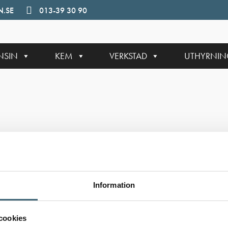
.SE
013-39 30 90
NSIN
KEM
VERKSTAD
UTHYRNI
Information
cookies