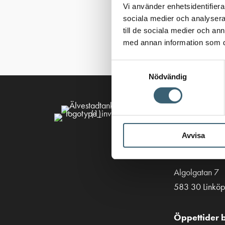
Vi använder enhetsidentifierar
sociala medier och analysera 
till de sociala medier och a
med annan information som du 
Samtyckesval
Nödvändig
Kontakt
013-39 30 90
Avvisa
info@alvestad
Algolgatan 7
583 30 Linköp
Öppettider b