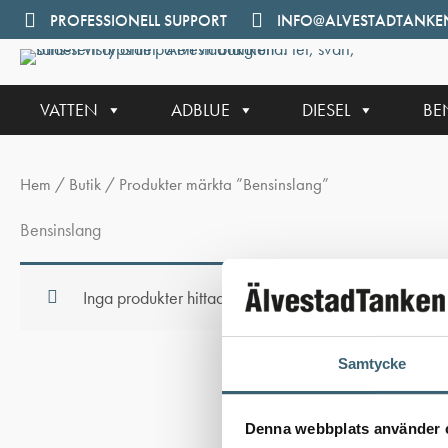
Hoppa
PROFESSIONELL SUPPORT
INFO@ALVESTADTANKEN
till
innehåll
VATTEN
ADBLUE
DIESEL
BE
Hem
/
Butik
/ Produkter märkta ”Bensinslang”
Bensinslang
Inga produkter hittades som motsvarar ditt val.
Samtycke
Denna webbplats använder 