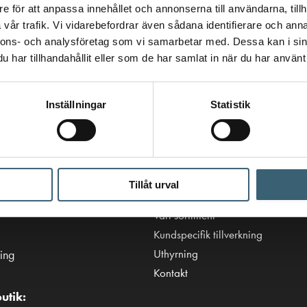
e för att anpassa innehållet och annonserna till användarna, tillh
vår trafik. Vi vidarebefordrar även sådana identifierare och anna
nnons- och analysföretag som vi samarbetar med. Dessa kan i sin
har tillhandahållit eller som de har samlat in när du har använt 
Inställningar
Statistik
Viktiga länkar
Villkor & integritetspolicy
Tillåt urval
tanken.se
Tillgänglighetsredogörelse
Vårt sortiment
Kundspecifik tillverkning
Uthyrning
ing
Kontakt
utik: