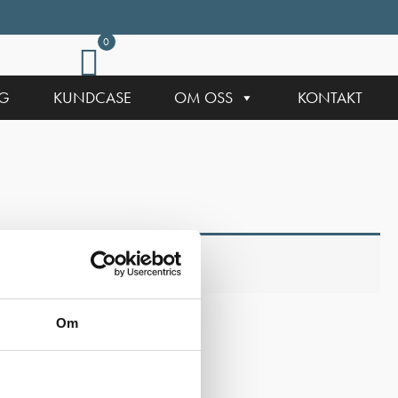
0
NG
KUNDCASE
OM OSS
KONTAKT
Om