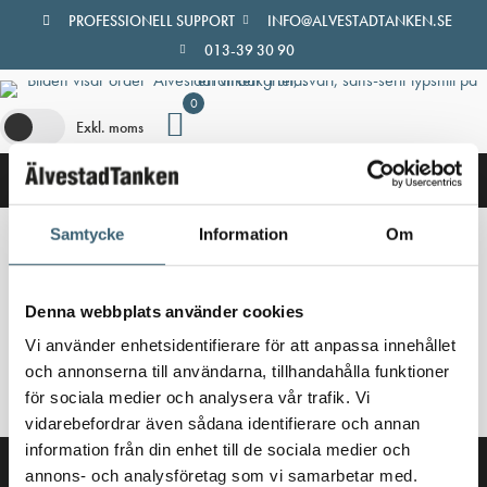
Hoppa
PROFESSIONELL SUPPORT
INFO@ALVESTADTANKEN.SE
till
013-39 30 90
innehåll
0
Exkl. moms
Samtycke
Information
Om
Hem
/
Butik
/ Produkter märkta ”bevattningspistoler”
bevattningspistoler
Denna webbplats använder cookies
Vi använder enhetsidentifierare för att anpassa innehållet
Inga produkter hittades som motsvarar ditt val.
och annonserna till användarna, tillhandahålla funktioner
för sociala medier och analysera vår trafik. Vi
vidarebefordrar även sådana identifierare och annan
information från din enhet till de sociala medier och
annons- och analysföretag som vi samarbetar med.