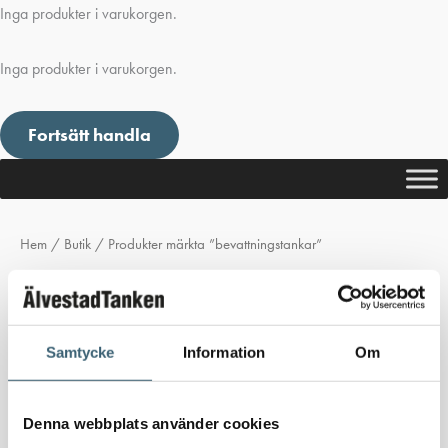
Inga produkter i varukorgen.
Inga produkter i varukorgen.
Fortsätt handla
Hem
/
Butik
/ Produkter märkta ”bevattningstankar”
bevattningstankar
Inga produkter hittades som motsvarar ditt val.
Samtycke
Information
Om
Denna webbplats använder cookies