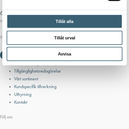
Öppettider butik:
Vardagar 07.00 - 16.00
Tillåt alla
Viktiga länkar
Tillåt urval
Avvisa
Villkor & integritetspolicy
Tillgänglighetsredogörelse
Vårt sortiment
Kundspecifik tillverkning
Uthyrning
Kontakt
Följ oss