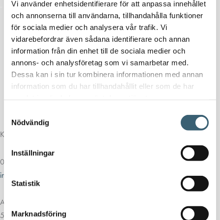
Vi använder enhetsidentifierare för att anpassa innehållet
och annonserna till användarna, tillhandahålla funktioner
för sociala medier och analysera vår trafik. Vi
vidarebefordrar även sådana identifierare och annan
information från din enhet till de sociala medier och
annons- och analysföretag som vi samarbetar med.
Dessa kan i sin tur kombinera informationen med annan
information som du har tillhandahållit eller som de har
samlat in när du har använt deras tjänster.
Samtyckesval
Nödvändig
Kontakt
Inställningar
013-39 30 90
info@alvestadtanken.se
Statistik
Algolgatan 7
Marknadsföring
583 30 Linköping