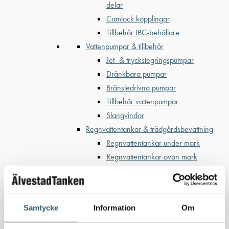
delar
Camlock kopplingar
Tillbehör IBC-behållare
Vattenpumpar & tillbehör
Jet- & tryckstegringspumpar
Dränkbara pumpar
Bränsledrivna pumpar
Tillbehör vattenpumpar
Slangvindor
Regnvattentankar & trädgårdsbevattning
Regnvattentankar under mark
Regnvattentankar ovan mark
Regnvattenfilter & lövsilar
Trädgårdsbevattning
Bevattning & underhåll
Samtycke
Information
Om
Bufferttankar till växtskyddsspruta
Vattenplattformar