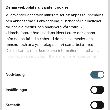
Vattenvagnar
Denna webbplats använder cookies
Nödvattenutrustning
Vi använder enhetsidentifierare för att anpassa innehållet
Oljeavskiljare & Fettavskiljare
och annonserna till användarna, tillhandahålla funktioner
Specialsvetsade lagringstankar
för sociala medier och analysera vår trafik. Vi
Ståltankar för lagring, transport & process
vidarebefordrar även sådana identifierare och annan
information från din enhet till de sociala medier och
AdBlue
annons- och analysföretag som vi samarbetar med.
Dessa kan i sin tur kombinera informationen med annan
AdBluetankar
information som du har tillhandahållit eller som de har
AdBlue transporttankar
samlat in när du har använt deras tjänster.
AdBluepumpar & tillbehör
Samtyckesval
Diesel
Nödvändig
Transporttankar Diesel
Dieselpumpar & tillbehör
Inställningar
Dieseltankar 1200-9000 liter
Dieseltank reservdelar & tillbehör
Dieseltankar ADR 500-3000 liter
Statistik