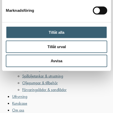
Oljetankar 200-9000 liter
Bensin
Marknadsföring
Bensintankar
Bensinutrustning
Tillåt alla
Kem
Kemikalietankar
Tillåt urval
Avvisa
Verkstad
Uppsamlingskärl för fat & IBC
Spilloljetankar & utrustning
Oljepumpar & tillbehör
Förvaringslådor & sandlådor
Uthyrning
Kundcase
Om oss