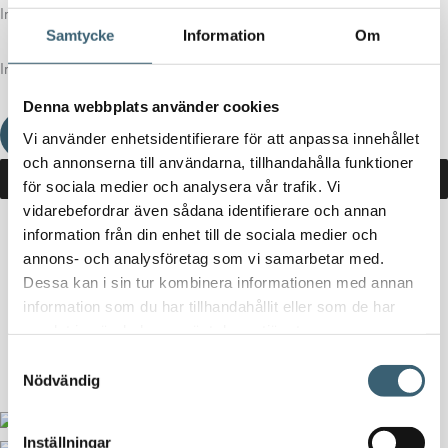
Inga produkter i varukorgen.
Samtycke
Information
Om
Inga produkter i varukorgen.
Denna webbplats använder cookies
Fortsätt handla
Vi använder enhetsidentifierare för att anpassa innehållet
och annonserna till användarna, tillhandahålla funktioner
för sociala medier och analysera vår trafik. Vi
vidarebefordrar även sådana identifierare och annan
information från din enhet till de sociala medier och
Hem
/
Butik
/ Produkter märkta ”Bsmart”
annons- och analysföretag som vi samarbetar med.
Dessa kan i sin tur kombinera informationen med annan
Bsmart
information som du har tillhandahållit eller som de har
samlat in när du har använt deras tjänster.
Inga produkter hittades som motsvarar ditt val.
Samtyckesval
Nödvändig
Inställningar