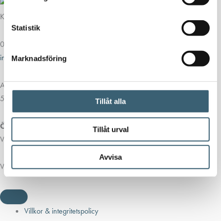
Kontakt
Statistik
013-39 30 90
info@alvestadtanken.se
Marknadsföring
Algolgatan 7
583 30 Linköping
Tillåt alla
Öppettider butik:
Tillåt urval
Vardagar 07.00 - 16.00
Avvisa
Viktiga länkar
Villkor & integritetspolicy