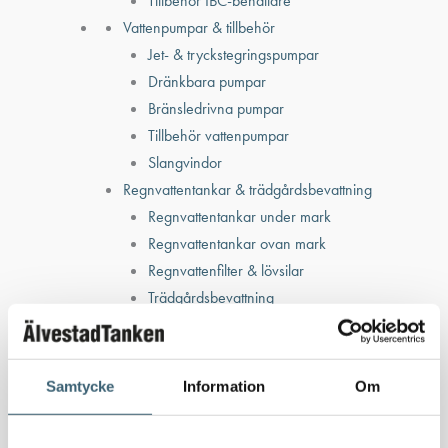
Tillbehör IBC-behållare
Vattenpumpar & tillbehör
Jet- & tryckstegringspumpar
Dränkbara pumpar
Bränsledrivna pumpar
Tillbehör vattenpumpar
Slangvindor
Regnvattentankar & trädgårdsbevattning
Regnvattentankar under mark
Regnvattentankar ovan mark
Regnvattenfilter & lövsilar
Trädgårdsbevattning
Bevattning & underhåll
Bufferttankar till växtskyddsspruta
Vattenplattformar
Samtycke
Information
Om
Vattenvagnar
Nödvattenutrustning