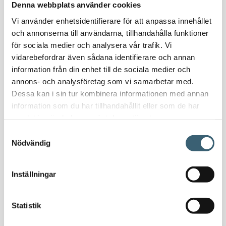
Denna webbplats använder cookies
Oljeavskiljare & Fettavskiljare
Specialsvetsade lagringstankar
Vi använder enhetsidentifierare för att anpassa innehållet
Ståltankar för lagring, transport & process
och annonserna till användarna, tillhandahålla funktioner
för sociala medier och analysera vår trafik. Vi
vidarebefordrar även sådana identifierare och annan
AdBlue
information från din enhet till de sociala medier och
AdBluetankar
annons- och analysföretag som vi samarbetar med.
AdBlue transporttankar
Dessa kan i sin tur kombinera informationen med annan
AdBluepumpar & tillbehör
information som du har tillhandahållit eller som de har
Diesel
samlat in när du har använt deras tjänster.
Transporttankar Diesel
Samtyckesval
Dieselpumpar & tillbehör
Nödvändig
Dieseltankar 1200-9000 liter
Dieseltank reservdelar & tillbehör
Inställningar
Dieseltankar ADR 500-3000 liter
Oljetankar 200-9000 liter
Statistik
Bensin
Bensintankar