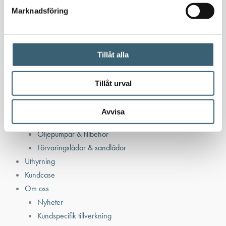
Bensinutrustning
Marknadsföring
Kem
Kemikalietankar
Tillåt alla
Tillåt urval
Verkstad
Uppsamlingskärl för fat & IBC
Avvisa
Spilloljetankar & utrustning
Oljepumpar & tillbehör
Förvaringslådor & sandlådor
Uthyrning
Kundcase
Om oss
Nyheter
Kundspecifik tillverkning