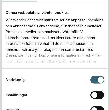
Nödvattenutrustning
Oljeavskiljare & Fettavskiljare
Denna webbplats använder cookies
Specialsvetsade lagringstankar
Vi använder enhetsidentifierare för att anpassa innehållet
Ståltankar för lagring, transport & process
och annonserna till användarna, tillhandahålla funktioner
för sociala medier och analysera vår trafik. Vi
AdBlue
vidarebefordrar även sådana identifierare och annan
information från din enhet till de sociala medier och
AdBluetankar
annons- och analysföretag som vi samarbetar med.
AdBlue transporttankar
Dessa kan i sin tur kombinera informationen med annan
AdBluepumpar & tillbehör
information som du har tillhandahållit eller som de har
Diesel
samlat in när du har använt deras tjänster.
Transporttankar Diesel
Samtyckesval
Dieselpumpar & tillbehör
Nödvändig
Dieseltankar 1200-9000 liter
Dieseltank reservdelar & tillbehör
Inställningar
Dieseltankar ADR 500-3000 liter
Oljetankar 200-9000 liter
Statistik