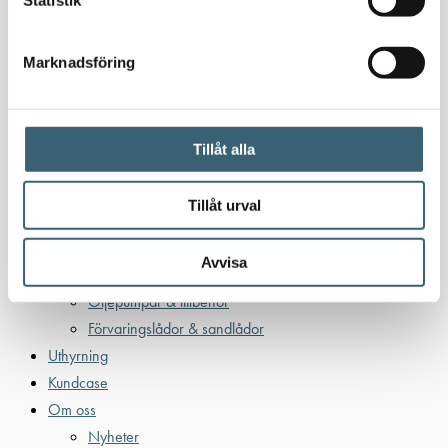
Bensin
Bensintankar
Bensinutrustning
Marknadsföring
Kem
Kemikalietankar
Tillåt alla
Tillåt urval
Verkstad
Uppsamlingskärl för fat & IBC
Avvisa
Spilloljetankar & utrustning
Oljepumpar & tillbehör
Förvaringslådor & sandlådor
Uthyrning
Kundcase
Om oss
Nyheter