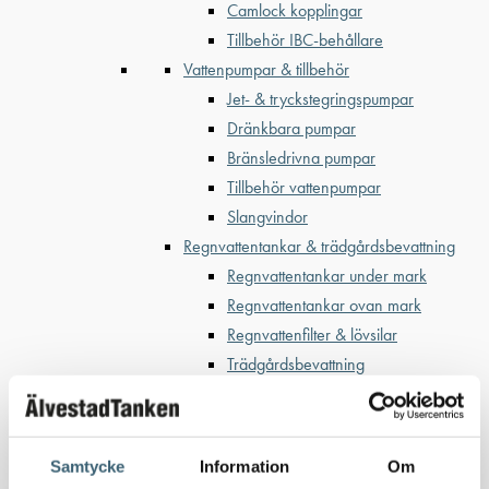
Camlock kopplingar
Tillbehör IBC-behållare
Vattenpumpar & tillbehör
Jet- & tryckstegringspumpar
Dränkbara pumpar
Bränsledrivna pumpar
Tillbehör vattenpumpar
Slangvindor
Regnvattentankar & trädgårdsbevattning
Regnvattentankar under mark
Regnvattentankar ovan mark
Regnvattenfilter & lövsilar
Trädgårdsbevattning
Bevattning & underhåll
Bufferttankar till växtskyddsspruta
Vattenplattformar
Samtycke
Information
Om
Vattenvagnar