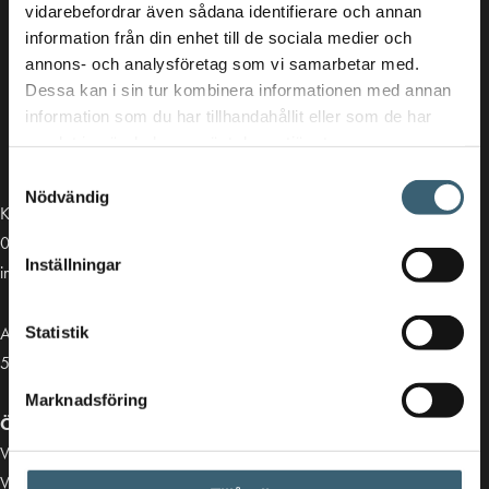
vidarebefordrar även sådana identifierare och annan
information från din enhet till de sociala medier och
annons- och analysföretag som vi samarbetar med.
Dessa kan i sin tur kombinera informationen med annan
information som du har tillhandahållit eller som de har
samlat in när du har använt deras tjänster.
Samtyckesval
Nödvändig
Kontakt
013-39 30 90
Inställningar
info@alvestadtanken.se
Algolgatan 7
Statistik
583 30 Linköping
Marknadsföring
Öppettider butik:
Vardagar 07.00 - 16.00
Viktiga länkar