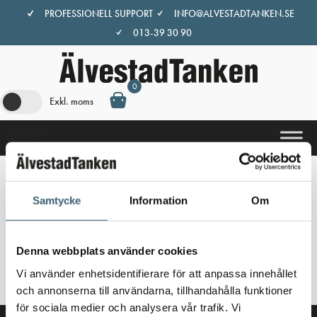
Hoppa
PROFESSIONELL SUPPORT
INFO@ALVESTADTANKEN.SE
till
013-39 30 90
innehåll
0
Exkl. moms
Hem
/
Butik
/ Produkter märkta ”Cube basic”
Samtycke
Information
Om
Cube basic
Denna webbplats använder cookies
Inga produkter hittades som motsvarar ditt val.
Vi använder enhetsidentifierare för att anpassa innehållet
och annonserna till användarna, tillhandahålla funktioner
för sociala medier och analysera vår trafik. Vi