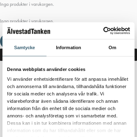
Inga produkter i varukorgen.
Inga produkter i varukorgen.
Fortsätt handla
Samtycke
Information
Om
Denna webbplats använder cookies
Hem
/
Butik
/ Produkter märkta ”Cube MC 70”
Vi använder enhetsidentifierare för att anpassa innehållet
och annonserna till användarna, tillhandahålla funktioner
Cube MC 70
för sociala medier och analysera vår trafik. Vi
vidarebefordrar även sådana identifierare och annan
Inga produkter hittades som motsvarar ditt val.
information från din enhet till de sociala medier och
annons- och analysföretag som vi samarbetar med.
Dessa kan i sin tur kombinera informationen med annan
information som du har tillhandahållit eller som de har