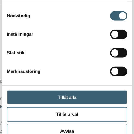
samlat in när du har använt deras tjänster.
Samtyckesval
Nödvändig
Inställningar
Statistik
Marknadsföring
Kontakt
Tillåt alla
013-39 30 90
info@alvestadtanken.se
Tillåt urval
Algolgatan 7
583 30 Linköping
Avvisa