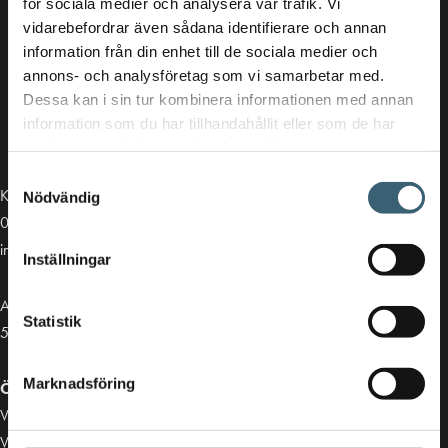
för sociala medier och analysera vår trafik. Vi
vidarebefordrar även sådana identifierare och annan
information från din enhet till de sociala medier och
annons- och analysföretag som vi samarbetar med.
Dessa kan i sin tur kombinera informationen med annan
information som du har tillhandahållit eller som de har
samlat in när du har använt deras tjänster.
Samtyckesval
Kontakt
Nödvändig
013-39 30 90
info@alvestadtanken.se
Inställningar
Algolgatan 7
Statistik
583 30 Linköping
Marknadsföring
Öppettider butik:
Vardagar 07.00 - 16.00
Viktiga länkar