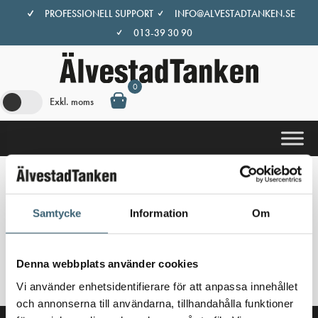
Hoppa
PROFESSIONELL SUPPORT
INFO@ALVESTADTANKEN.SE
till
013-39 30 90
innehåll
0
Exkl. moms
Hem
/
Butik
/ Produkter märkta ”cube”
Samtycke
Information
Om
cube
Inga produkter hittades som motsvarar ditt val.
Denna webbplats använder cookies
Vi använder enhetsidentifierare för att anpassa innehållet
och annonserna till användarna, tillhandahålla funktioner