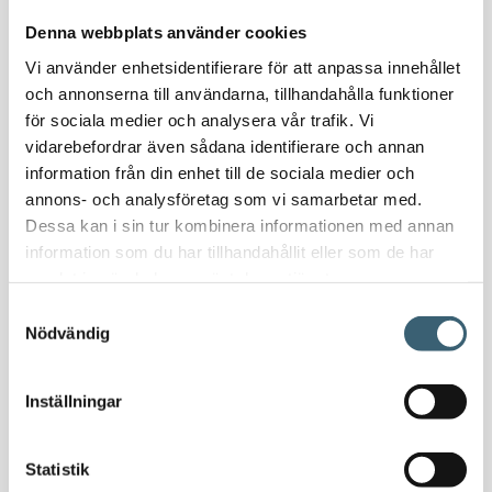
Nödvattenutrustning
Denna webbplats använder cookies
Oljeavskiljare & Fettavskiljare
Vi använder enhetsidentifierare för att anpassa innehållet
Specialsvetsade lagringstankar
och annonserna till användarna, tillhandahålla funktioner
Ståltankar för lagring, transport & process
för sociala medier och analysera vår trafik. Vi
vidarebefordrar även sådana identifierare och annan
AdBlue
information från din enhet till de sociala medier och
AdBluetankar
annons- och analysföretag som vi samarbetar med.
Dessa kan i sin tur kombinera informationen med annan
AdBlue transporttankar
information som du har tillhandahållit eller som de har
AdBluepumpar & tillbehör
samlat in när du har använt deras tjänster.
Diesel
Samtyckesval
Transporttankar Diesel
Nödvändig
Dieselpumpar & tillbehör
Dieseltankar 1200-9000 liter
Inställningar
Dieseltank reservdelar & tillbehör
Dieseltankar ADR 500-3000 liter
Oljetankar 200-9000 liter
Statistik