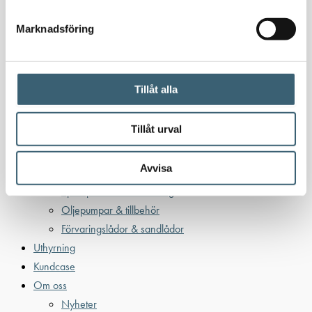
Bensin
Bensintankar
Marknadsföring
Bensinutrustning
Kem
Tillåt alla
Kemikalietankar
Tillåt urval
Verkstad
Avvisa
Uppsamlingskärl för fat & IBC
Spilloljetankar & utrustning
Oljepumpar & tillbehör
Förvaringslådor & sandlådor
Uthyrning
Kundcase
Om oss
Nyheter