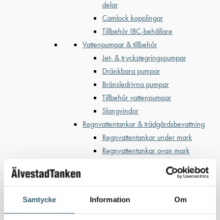
delar
Camlock kopplingar
Tillbehör IBC-behållare
Vattenpumpar & tillbehör
Jet- & tryckstegringspumpar
Dränkbara pumpar
Bränsledrivna pumpar
Tillbehör vattenpumpar
Slangvindor
Regnvattentankar & trädgårdsbevattning
Regnvattentankar under mark
Regnvattentankar ovan mark
Regnvattenfilter & lövsilar
Trädgårdsbevattning
Bevattning & underhåll
Samtycke
Information
Om
Bufferttankar till växtskyddsspruta
Vattenplattformar