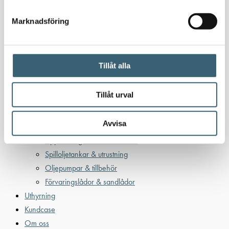
Oljetankar 200-9000 liter
Bensin
Marknadsföring
Bensintankar
Bensinutrustning
Tillåt alla
Kem
Kemikalietankar
Tillåt urval
Avvisa
Verkstad
Uppsamlingskärl för fat & IBC
Spilloljetankar & utrustning
Oljepumpar & tillbehör
Förvaringslådor & sandlådor
Uthyrning
Kundcase
Om oss