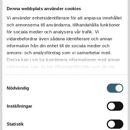
Vattenvagnar
Denna webbplats använder cookies
Nödvattenutrustning
Vi använder enhetsidentifierare för att anpassa innehållet
Oljeavskiljare & Fettavskiljare
och annonserna till användarna, tillhandahålla funktioner
Specialsvetsade lagringstankar
för sociala medier och analysera vår trafik. Vi
Ståltankar för lagring, transport & process
vidarebefordrar även sådana identifierare och annan
information från din enhet till de sociala medier och
AdBlue
annons- och analysföretag som vi samarbetar med.
Dessa kan i sin tur kombinera informationen med annan
AdBluetankar
information som du har tillhandahållit eller som de har
AdBlue transporttankar
samlat in när du har använt deras tjänster.
AdBluepumpar & tillbehör
Samtyckesval
Diesel
Nödvändig
Transporttankar Diesel
Dieselpumpar & tillbehör
Inställningar
Dieseltankar 1200-9000 liter
Dieseltank reservdelar & tillbehör
Dieseltankar ADR 500-3000 liter
Statistik