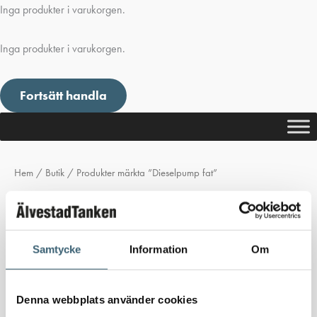
Inga produkter i varukorgen.
Inga produkter i varukorgen.
Fortsätt handla
Hem
/
Butik
/ Produkter märkta ”Dieselpump fat”
Dieselpump fat
Inga produkter hittades som motsvarar ditt val.
Samtycke
Information
Om
Denna webbplats använder cookies