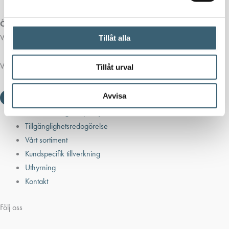
Öppettider butik:
Vardagar 07.00 - 16.00
Tillåt alla
Viktiga länkar
Tillåt urval
Avvisa
Villkor & integritetspolicy
Tillgänglighetsredogörelse
Vårt sortiment
Kundspecifik tillverkning
Uthyrning
Kontakt
Följ oss