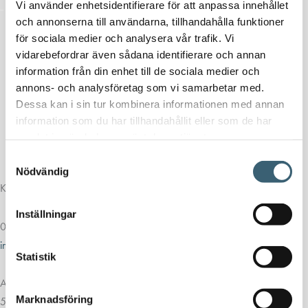
Vi använder enhetsidentifierare för att anpassa innehållet
och annonserna till användarna, tillhandahålla funktioner
för sociala medier och analysera vår trafik. Vi
vidarebefordrar även sådana identifierare och annan
information från din enhet till de sociala medier och
annons- och analysföretag som vi samarbetar med.
Dessa kan i sin tur kombinera informationen med annan
information som du har tillhandahållit eller som de har
samlat in när du har använt deras tjänster.
Samtyckesval
Nödvändig
Kontakt
Inställningar
013-39 30 90
info@alvestadtanken.se
Statistik
Algolgatan 7
Marknadsföring
583 30 Linköping