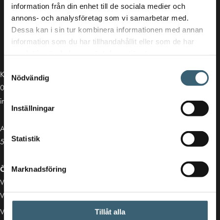
information från din enhet till de sociala medier och
annons- och analysföretag som vi samarbetar med.
Dessa kan i sin tur kombinera informationen med annan
information som du har tillhandahållit eller som de har
samlat in när du har använt deras tjänster.
Samtyckesval
Kontakt
Nödvändig
013-39 30 90
info@alvestadtanken.se
Inställningar
Algolgatan 7
Statistik
583 30 Linköping
Öppettider butik:
Marknadsföring
Vardagar 07.00 - 16.00
Viktiga länkar
Villkor & integritetspolicy
Tillåt alla