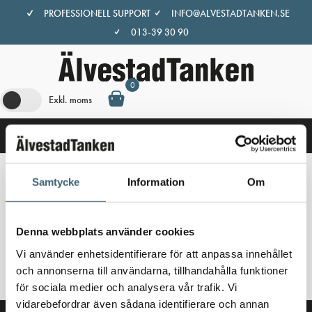
Hoppa
PROFESSIONELL SUPPORT
INFO@ALVESTADTANKEN.SE
till
013-39 30 90
innehåll
0
Exkl. moms
Samtycke
Information
Om
Hem
/
Butik
/ Produkter märkta ”dieseltank 300 liter”
dieseltank 300 liter
Denna webbplats använder cookies
Vi använder enhetsidentifierare för att anpassa innehållet
Inga produkter hittades som motsvarar ditt val.
och annonserna till användarna, tillhandahålla funktioner
för sociala medier och analysera vår trafik. Vi
vidarebefordrar även sådana identifierare och annan