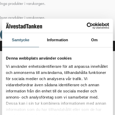
Inga produkter i varukorgen.
Inga produkter i varukorgen.
Fortsätt handla
Samtycke
Information
Om
Denna webbplats använder cookies
Hem
/
Butik
/ Produkter märkta ”dieseltank 3000 liter”
Vi använder enhetsidentifierare för att anpassa innehållet
och annonserna till användarna, tillhandahålla funktioner
dieseltank 3000 liter
för sociala medier och analysera vår trafik. Vi
vidarebefordrar även sådana identifierare och annan
Inga produkter hittades som motsvarar ditt val.
information från din enhet till de sociala medier och
annons- och analysföretag som vi samarbetar med.
Dessa kan i sin tur kombinera informationen med annan
information som du har tillhandahållit eller som de har