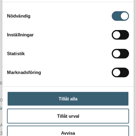
samlat in när du har använt deras tjänster.
Samtyckesval
Nödvändig
Inställningar
Statistik
Marknadsföring
Kontakt
Tillåt alla
013-39 30 90
info@alvestadtanken.se
Tillåt urval
Algolgatan 7
583 30 Linköping
Avvisa