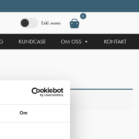
0
Exkl. moms
NG
KUNDCASE
OM OSS
KONTAKT
Om