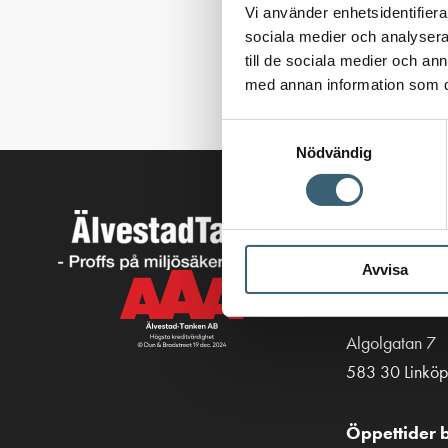
Vi använder enhetsidentifierar
sociala medier och analysera 
till de sociala medier och a
med annan information som du 
Samtyckesval
Nödvändig
Kontakt
013-39 30 90
Avvisa
info@alvestad
Algolgatan 7
583 30 Linköp
Öppettider b