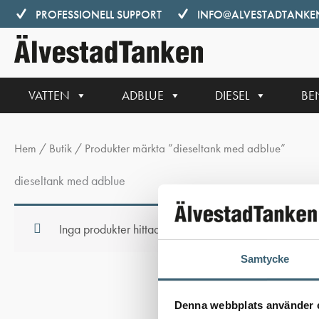
Hoppa
PROFESSIONELL SUPPORT
INFO@ALVESTADTANKEN
till
innehåll
VATTEN
ADBLUE
DIESEL
BE
Hem
/
Butik
/ Produkter märkta ”dieseltank med adblue”
dieseltank med adblue
Inga produkter hittades som motsvarar ditt val.
Samtycke
Denna webbplats använder 