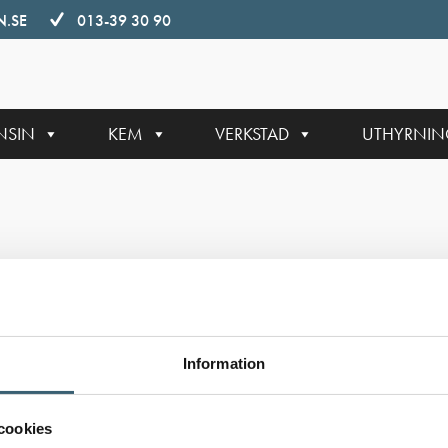
.SE
013-39 30 90
NSIN
KEM
VERKSTAD
UTHYRNI
Information
cookies