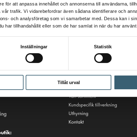
e för att anpassa innehållet och annonserna till användarna, tillh
vår trafik. Vi vidarebefordrar även sådana identifierare och anna
nnons- och analysföretag som vi samarbetar med. Dessa kan i sin
har tillhandahållit eller som de har samlat in när du har använt 
Inställningar
Statistik
Viktiga länkar
Villkor & integritetspolicy
Tillåt urval
tanken.se
Tillgänglighetsredogörelse
Vårt sortiment
Kundspecifik tillverkning
Uthyrning
ing
Kontakt
utik: