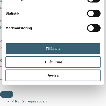
Kontakt
Statistik
013-39 30 90
info@alvestadtanken.se
Marknadsföring
Algolgatan 7
583 30 Linköping
Tillåt alla
Öppettider butik:
Tillåt urval
Vardagar 07.00 - 16.00
Avvisa
Viktiga länkar
Villkor & integritetspolicy