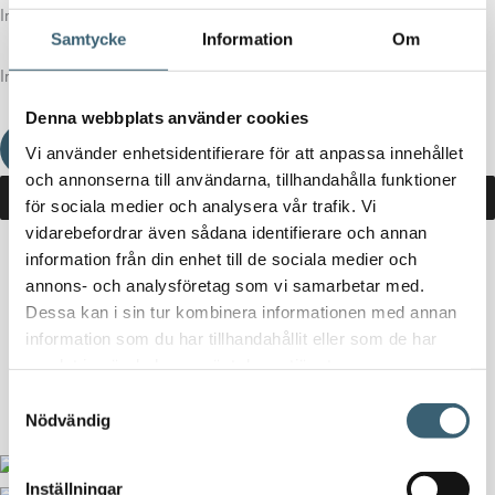
Inga produkter i varukorgen.
Samtycke
Information
Om
Inga produkter i varukorgen.
Denna webbplats använder cookies
Fortsätt handla
Vi använder enhetsidentifierare för att anpassa innehållet
och annonserna till användarna, tillhandahålla funktioner
för sociala medier och analysera vår trafik. Vi
vidarebefordrar även sådana identifierare och annan
information från din enhet till de sociala medier och
Hem
/
Butik
/ Produkter märkta ”dieselvagn”
annons- och analysföretag som vi samarbetar med.
Dessa kan i sin tur kombinera informationen med annan
dieselvagn
information som du har tillhandahållit eller som de har
samlat in när du har använt deras tjänster.
Inga produkter hittades som motsvarar ditt val.
Samtyckesval
Nödvändig
Inställningar