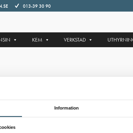
.SE
013-39 30 90
NSIN
KEM
VERKSTAD
UTHYRNI
Information
cookies