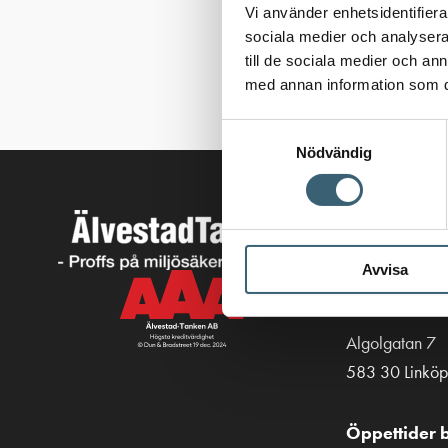
Vi använder enhetsidentifierar
sociala medier och analysera 
till de sociala medier och a
med annan information som du 
Samtyckesval
Nödvändig
Kontakt
013-39 30 90
Avvisa
info@alvestad
Algolgatan 7
583 30 Linköp
Öppettider b