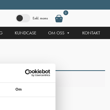
0
Exkl. moms
NG
KUNDCASE
OM OSS
KONTAKT
Om