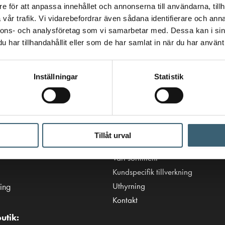
e för att anpassa innehållet och annonserna till användarna, tillh
vår trafik. Vi vidarebefordrar även sådana identifierare och anna
nnons- och analysföretag som vi samarbetar med. Dessa kan i sin
har tillhandahållit eller som de har samlat in när du har använt 
Inställningar
Statistik
Viktiga länkar
Villkor & integritetspolicy
Tillåt urval
tanken.se
Tillgänglighetsredogörelse
Vårt sortiment
Kundspecifik tillverkning
Uthyrning
ing
Kontakt
utik: