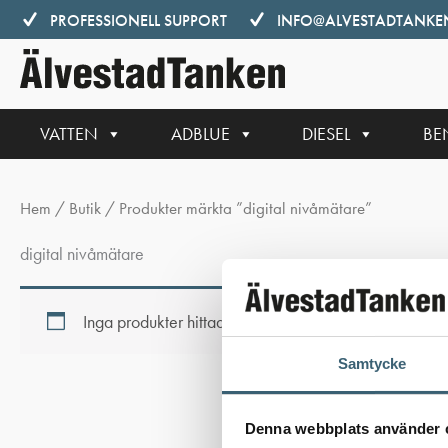
Hoppa
PROFESSIONELL SUPPORT
INFO@ALVESTADTANKEN
till
innehåll
VATTEN
ADBLUE
DIESEL
BE
Hem
/
Butik
/ Produkter märkta ”digital nivåmätare”
digital nivåmätare
Inga produkter hittades som motsvarar ditt val.
Samtycke
Denna webbplats använder 