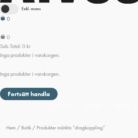
Exkl. moms
0
0
Sub-Total:
0
kr
Inga produkter i varukorgen.
Inga produkter i varukorgen.
Fortsätt handla
VATTEN
ADBLUE
DIESEL
Hem
/
Butik
/ Produkter märkta ”dragkoppling”