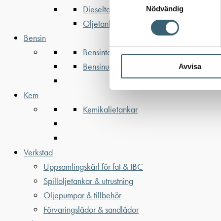
Dieseltankar ADR 500-3000 liter
Nödvändig
Oljetankar 200-9000 liter
Bensin
Bensintankar
Bensinutrustning
Avvisa
Kem
Kemikalietankar
Verkstad
Uppsamlingskärl för fat & IBC
Spilloljetankar & utrustning
Oljepumpar & tillbehör
Förvaringslådor & sandlådor