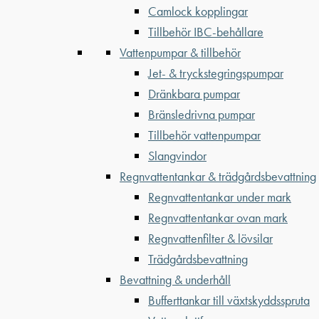
Camlock kopplingar
Tillbehör IBC-behållare
Vattenpumpar & tillbehör
Jet- & tryckstegringspumpar
Dränkbara pumpar
Bränsledrivna pumpar
Tillbehör vattenpumpar
Slangvindor
Regnvattentankar & trädgårdsbevattning
Regnvattentankar under mark
Regnvattentankar ovan mark
Regnvattenfilter & lövsilar
Trädgårdsbevattning
Bevattning & underhåll
Bufferttankar till växtskyddsspruta