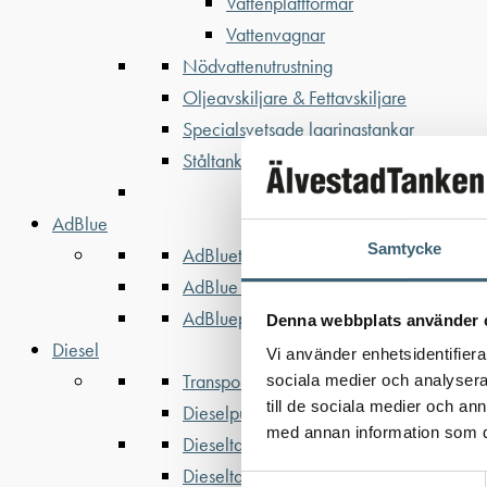
Vattenplattformar
Vattenvagnar
Nödvattenutrustning
Oljeavskiljare & Fettavskiljare
Specialsvetsade lagringstankar
Ståltankar för lagring, transport & proces
AdBlue
Samtycke
AdBluetankar
AdBlue transporttankar
AdBluepumpar & tillbehör
Denna webbplats använder 
Diesel
Vi använder enhetsidentifierar
Transporttankar Diesel
sociala medier och analysera 
till de sociala medier och a
Dieselpumpar & tillbehör
med annan information som du 
Dieseltankar 1200-9000 liter
Dieseltank reservdelar & tillbehör
Samtyckesval