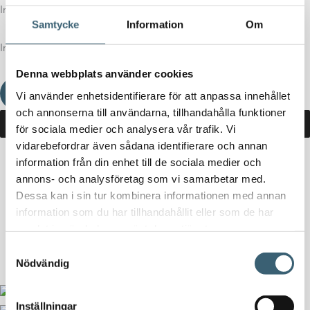
Inga produkter i varukorgen.
Samtycke
Information
Om
Inga produkter i varukorgen.
Denna webbplats använder cookies
Fortsätt handla
Vi använder enhetsidentifierare för att anpassa innehållet
och annonserna till användarna, tillhandahålla funktioner
för sociala medier och analysera vår trafik. Vi
vidarebefordrar även sådana identifierare och annan
information från din enhet till de sociala medier och
Hem
/
Butik
/ Produkter märkta ”dränventil”
annons- och analysföretag som vi samarbetar med.
Dessa kan i sin tur kombinera informationen med annan
dränventil
information som du har tillhandahållit eller som de har
samlat in när du har använt deras tjänster.
Inga produkter hittades som motsvarar ditt val.
Samtyckesval
Nödvändig
Inställningar