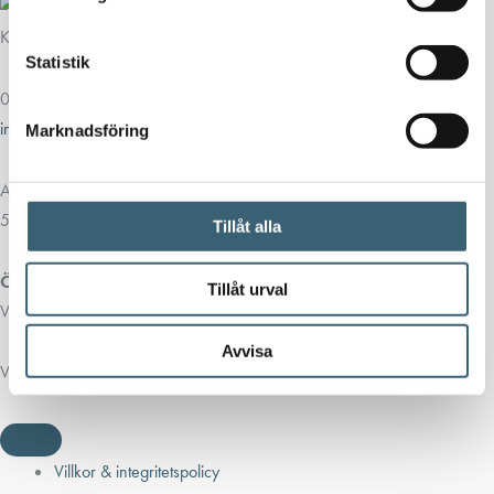
Kontakt
Statistik
013-39 30 90
info@alvestadtanken.se
Marknadsföring
Algolgatan 7
583 30 Linköping
Tillåt alla
Öppettider butik:
Tillåt urval
Vardagar 07.00 - 16.00
Avvisa
Viktiga länkar
Villkor & integritetspolicy