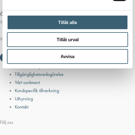
Öppettider butik:
Vardagar 07.00 - 16.00
Tillåt alla
Viktiga länkar
Tillåt urval
Avvisa
Villkor & integritetspolicy
Tillgänglighetsredogörelse
Vårt sortiment
Kundspecifik tillverkning
Uthyrning
Kontakt
Följ oss