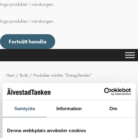
Inga produkter i varukorgen.
Inga produkter i varukorgen.
Fortsätt handla
Hem
/
Butik
/ Produkter märkta ”EnergyTender”
EnergyTender
Inga produkter hittades som motsvarar ditt val.
Samtycke
Information
Om
Denna webbplats använder cookies