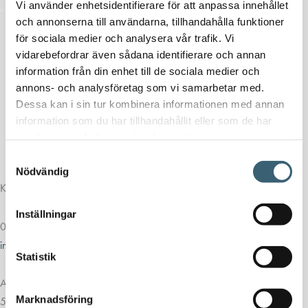
Vi använder enhetsidentifierare för att anpassa innehållet
och annonserna till användarna, tillhandahålla funktioner
för sociala medier och analysera vår trafik. Vi
vidarebefordrar även sådana identifierare och annan
information från din enhet till de sociala medier och
annons- och analysföretag som vi samarbetar med.
Dessa kan i sin tur kombinera informationen med annan
information som du har tillhandahållit eller som de har
samlat in när du har använt deras tjänster.
Samtyckesval
Nödvändig
Kontakt
Inställningar
013-39 30 90
info@alvestadtanken.se
Statistik
Algolgatan 7
Marknadsföring
583 30 Linköping