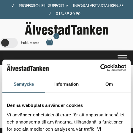
Hoppa
PROFESSIONELL SUPPORT
INFO@ALVESTADTANKEN.SE
till
013-39 30 90
innehåll
0
Exkl. moms
Hem
/
Butik
/ Produkter märkta ”Entreprenadpump”
Samtycke
Information
Om
Entreprenadpump
Denna webbplats använder cookies
Inga produkter hittades som motsvarar ditt val.
Vi använder enhetsidentifierare för att anpassa innehållet
och annonserna till användarna, tillhandahålla funktioner
för sociala medier och analysera vår trafik. Vi