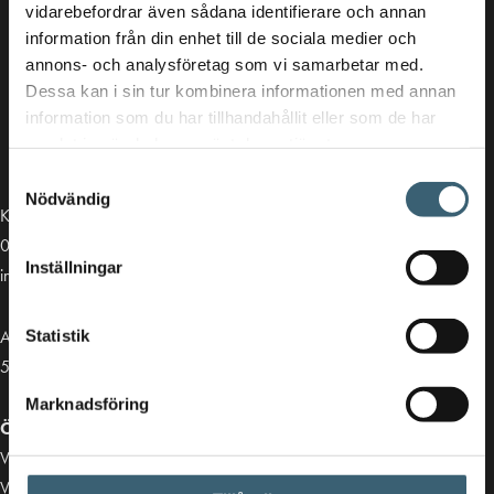
vidarebefordrar även sådana identifierare och annan
information från din enhet till de sociala medier och
annons- och analysföretag som vi samarbetar med.
Dessa kan i sin tur kombinera informationen med annan
information som du har tillhandahållit eller som de har
samlat in när du har använt deras tjänster.
Samtyckesval
Nödvändig
Kontakt
013-39 30 90
Inställningar
info@alvestadtanken.se
Algolgatan 7
Statistik
583 30 Linköping
Marknadsföring
Öppettider butik:
Vardagar 07.00 - 16.00
Viktiga länkar