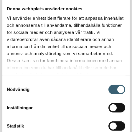
Nödvattenutrustning
Denna webbplats använder cookies
Oljeavskiljare & Fettavskiljare
Vi använder enhetsidentifierare för att anpassa innehållet
Specialsvetsade lagringstankar
och annonserna till användarna, tillhandahålla funktioner
Ståltankar för lagring, transport & process
för sociala medier och analysera vår trafik. Vi
vidarebefordrar även sådana identifierare och annan
AdBlue
information från din enhet till de sociala medier och
AdBluetankar
annons- och analysföretag som vi samarbetar med.
Dessa kan i sin tur kombinera informationen med annan
AdBlue transporttankar
information som du har tillhandahållit eller som de har
AdBluepumpar & tillbehör
samlat in när du har använt deras tjänster.
Diesel
Samtyckesval
Transporttankar Diesel
Nödvändig
Dieselpumpar & tillbehör
Dieseltankar 1200-9000 liter
Inställningar
Dieseltank reservdelar & tillbehör
Dieseltankar ADR 500-3000 liter
Oljetankar 200-9000 liter
Statistik