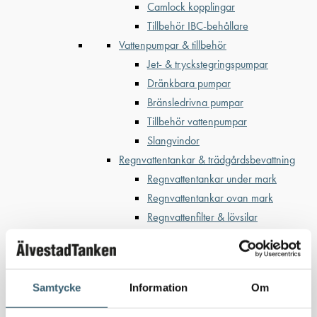
Camlock kopplingar
Tillbehör IBC-behållare
Vattenpumpar & tillbehör
Jet- & tryckstegringspumpar
Dränkbara pumpar
Bränsledrivna pumpar
Tillbehör vattenpumpar
Slangvindor
Regnvattentankar & trädgårdsbevattning
Regnvattentankar under mark
Regnvattentankar ovan mark
Regnvattenfilter & lövsilar
Trädgårdsbevattning
Bevattning & underhåll
Bufferttankar till växtskyddsspruta
Samtycke
Information
Om
Vattenplattformar
Vattenvagnar