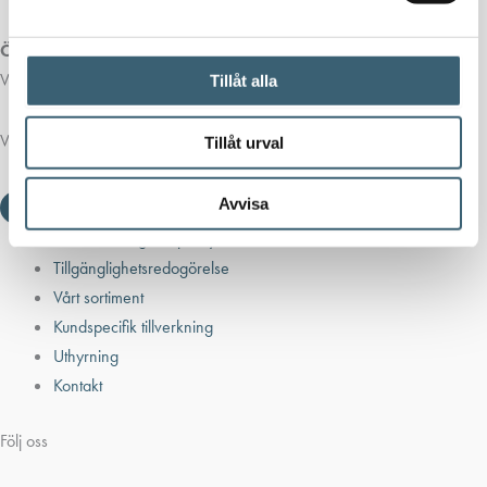
Öppettider butik:
Vardagar 07.00 - 16.00
Tillåt alla
Viktiga länkar
Tillåt urval
Avvisa
Villkor & integritetspolicy
Tillgänglighetsredogörelse
Vårt sortiment
Kundspecifik tillverkning
Uthyrning
Kontakt
Följ oss