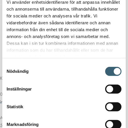
Vi använder enhetsidentifierare för att anpassa innehållet
och annonserna till användarna, tillhandahålla funktioner
för sociala medier och analysera vår trafik. Vi
vidarebefordrar även sådana identifierare och annan
information från din enhet till de sociala medier och
annons- och analysföretag som vi samarbetar med.
Dessa kan i sin tur kombinera informationen med annan
information som du har tillhandahållit eller som de har
samlat in när du har använt deras tjänster.
Samtyckesval
Nödvändig
Kontakt
Inställningar
013-39 30 90
info@alvestadtanken.se
Statistik
Algolgatan 7
Marknadsföring
583 30 Linköping