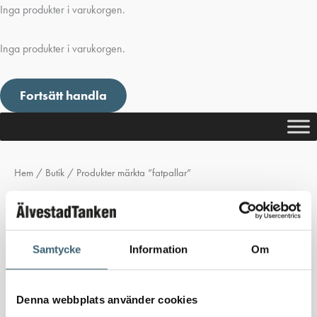
Inga produkter i varukorgen.
Inga produkter i varukorgen.
Fortsätt handla
Hem
/
Butik
/ Produkter märkta ”fatpallar”
fatpallar
Inga produkter hittades som motsvarar ditt val.
Samtycke
Information
Om
Denna webbplats använder cookies