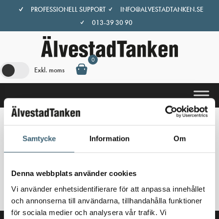
Hoppa
PROFESSIONELL SUPPORT
INFO@ALVESTADTANKEN.SE
till
013-39 30 90
innehåll
0
Exkl. moms
Hem
/
Butik
/ Produkter märkta ”Flottörventil KSV”
Samtycke
Information
Om
Flottörventil KSV
Denna webbplats använder cookies
Inga produkter hittades som motsvarar ditt val.
Vi använder enhetsidentifierare för att anpassa innehållet
och annonserna till användarna, tillhandahålla funktioner
för sociala medier och analysera vår trafik. Vi