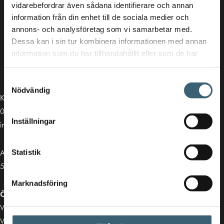
vidarebefordrar även sådana identifierare och annan
information från din enhet till de sociala medier och
annons- och analysföretag som vi samarbetar med.
Dessa kan i sin tur kombinera informationen med annan
information som du har tillhandahållit eller som de har
samlat in när du har använt deras tjänster.
Samtyckesval
Nödvändig
Kontakt
013-39 30 90
Inställningar
info@alvestadtanken.se
Algolgatan 7
Statistik
583 30 Linköping
Marknadsföring
Öppettider butik:
Vardagar 07.00 - 16.00
Viktiga länkar