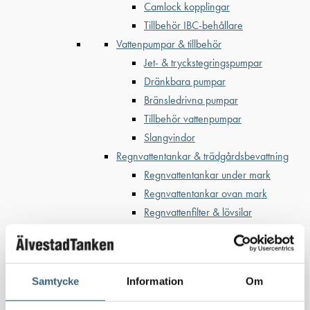
Camlock kopplingar
Tillbehör IBC-behållare
Vattenpumpar & tillbehör
Jet- & tryckstegringspumpar
Dränkbara pumpar
Bränsledrivna pumpar
Tillbehör vattenpumpar
Slangvindor
Regnvattentankar & trädgårdsbevattning
Regnvattentankar under mark
Regnvattentankar ovan mark
Regnvattenfilter & lövsilar
Trädgårdsbevattning
Bevattning & underhåll
Bufferttankar till växtskyddsspruta
Samtycke
Information
Om
Vattenplattformar
Vattenvagnar