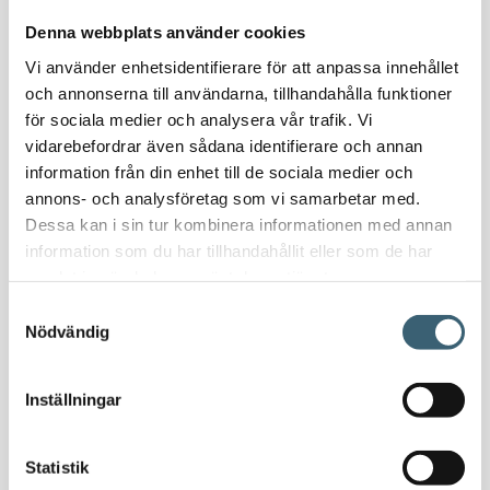
Nödvattenutrustning
Denna webbplats använder cookies
Oljeavskiljare & Fettavskiljare
Vi använder enhetsidentifierare för att anpassa innehållet
Specialsvetsade lagringstankar
och annonserna till användarna, tillhandahålla funktioner
Ståltankar för lagring, transport & process
för sociala medier och analysera vår trafik. Vi
vidarebefordrar även sådana identifierare och annan
AdBlue
information från din enhet till de sociala medier och
AdBluetankar
annons- och analysföretag som vi samarbetar med.
Dessa kan i sin tur kombinera informationen med annan
AdBlue transporttankar
information som du har tillhandahållit eller som de har
AdBluepumpar & tillbehör
samlat in när du har använt deras tjänster.
Diesel
Samtyckesval
Transporttankar Diesel
Nödvändig
Dieselpumpar & tillbehör
Dieseltankar 1200-9000 liter
Inställningar
Dieseltank reservdelar & tillbehör
Dieseltankar ADR 500-3000 liter
Oljetankar 200-9000 liter
Statistik