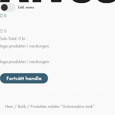
Exkl. moms
0
0
Sub-Total:
0
kr
Inga produkter i varukorgen.
Inga produkter i varukorgen.
Fortsätt handla
VATTEN
ADBLUE
DIESEL
Hem
/
Butik
/ Produkter märkta ”Grävmaskins tank”