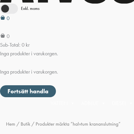
Exkl. moms
0
0
Sub-Total:
0
kr
Inga produkter i varukorgen.
Inga produkter i varukorgen.
Fortsätt handla
VATTEN
ADBLUE
DIESEL
Hem
/
Butik
/ Produkter märkta ”halvtum krananslutning”