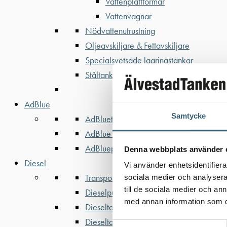
Vattenplattformar
Vattenvagnar
Nödvattenutrustning
Oljeavskiljare & Fettavskiljare
Specialsvetsade lagringstankar
Ståltankar för lagring, transport & proces
AdBlue
Samtycke
AdBluetankar
AdBlue transporttankar
AdBluepumpar & tillbehör
Denna webbplats använder 
Diesel
Vi använder enhetsidentifierar
Transporttankar Diesel
sociala medier och analysera 
till de sociala medier och a
Dieselpumpar & tillbehör
med annan information som du 
Dieseltankar 1200-9000 liter
Dieseltank reservdelar & tillbehör
Samtyckesval