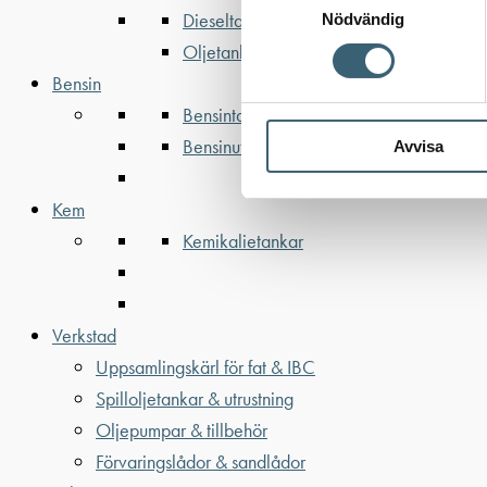
Dieseltankar ADR 500-3000 liter
Nödvändig
Oljetankar 200-9000 liter
Bensin
Bensintankar
Bensinutrustning
Avvisa
Kem
Kemikalietankar
Verkstad
Uppsamlingskärl för fat & IBC
Spilloljetankar & utrustning
Oljepumpar & tillbehör
Förvaringslådor & sandlådor