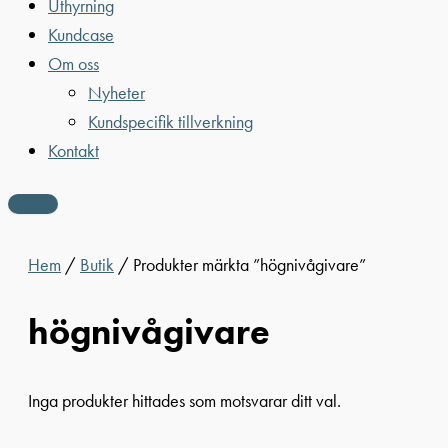
Uthyrning
Kundcase
Om oss
Nyheter
Kundspecifik tillverkning
Kontakt
Hem
/
Butik
/ Produkter märkta ”högnivågivare”
högnivågivare
Inga produkter hittades som motsvarar ditt val.