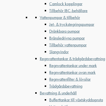
Camlock kopplingar
Tillbehör IBC-behållare
Vattenpumpar & tillbehör
Jet- & tryckstegringspumpar
Dränkbara pumpar
Bränsledrivna pumpar
Tillbehör vattenpumpar
Slangvindor
Regnvattentankar & trädgårdsbevattning
Regnvattentankar under mark
Regnvattentankar ovan mark
Regnvattenfilter & lövsilar
Trädgårdsbevattning
Bevattning & underhåll
Bufferttankar till växtskyddsspruta