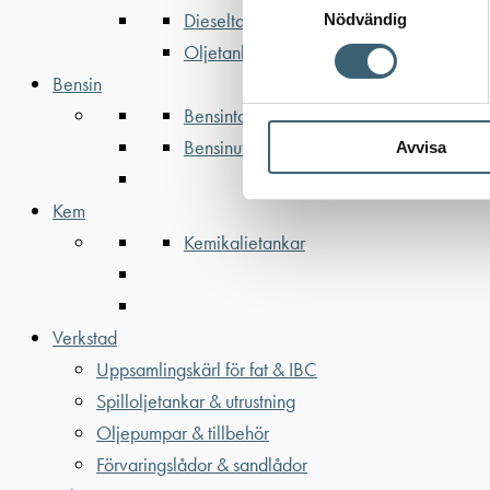
Dieseltankar ADR 500-3000 liter
Nödvändig
Oljetankar 200-9000 liter
Bensin
Bensintankar
Bensinutrustning
Avvisa
Kem
Kemikalietankar
Verkstad
Uppsamlingskärl för fat & IBC
Spilloljetankar & utrustning
Oljepumpar & tillbehör
Förvaringslådor & sandlådor