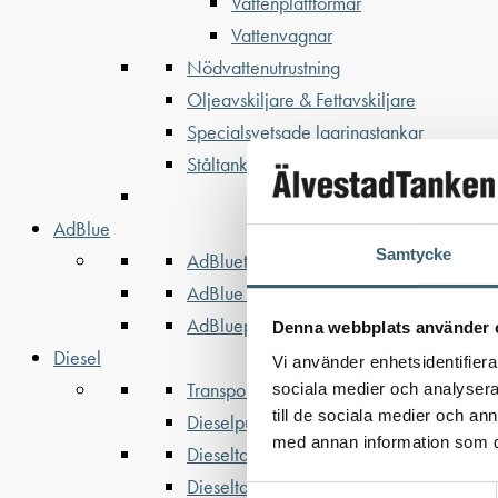
Vattenplattformar
Vattenvagnar
Nödvattenutrustning
Oljeavskiljare & Fettavskiljare
Specialsvetsade lagringstankar
Ståltankar för lagring, transport & proces
AdBlue
Samtycke
AdBluetankar
AdBlue transporttankar
AdBluepumpar & tillbehör
Denna webbplats använder 
Diesel
Vi använder enhetsidentifierar
Transporttankar Diesel
sociala medier och analysera 
till de sociala medier och a
Dieselpumpar & tillbehör
med annan information som du 
Dieseltankar 1200-9000 liter
Dieseltank reservdelar & tillbehör
Samtyckesval