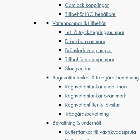
Camlock kopplingar
Tillbehör IBC-behållare
Vattenpumpar & tillbehör
Jet- & tryckstegringspumpar
Dränkbara pumpar
Bränsledrivna pumpar
Tillbehör vattenpumpar
Slangvindor
Regnvattentankar & trädgårdsbevattning
Regnvattentankar under mark
Regnvattentankar ovan mark
Regnvattenfilter & lövsilar
Trädgårdsbevattning
Bevattning & underhåll
Bufferttankar till växtskyddsspruta