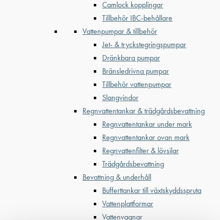
Camlock kopplingar
Tillbehör IBC-behållare
Vattenpumpar & tillbehör
Jet- & tryckstegringspumpar
Dränkbara pumpar
Bränsledrivna pumpar
Tillbehör vattenpumpar
Slangvindor
Regnvattentankar & trädgårdsbevattning
Regnvattentankar under mark
Regnvattentankar ovan mark
Regnvattenfilter & lövsilar
Trädgårdsbevattning
Bevattning & underhåll
Bufferttankar till växtskyddsspruta
Vattenplattformar
Vattenvagnar