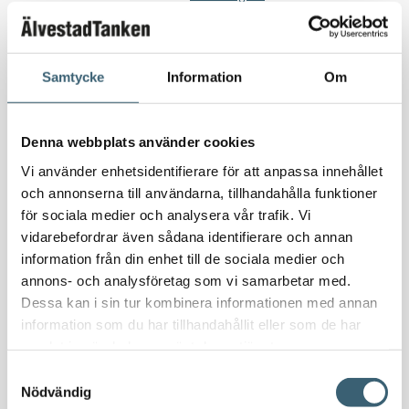
Nödvattenutrustning
Oljeavskiljare & Fettavskiljare
Specialsvetsade lagringstankar
Samtycke
Information
Om
Ståltankar för lagring, transport & process
AdBlue
Denna webbplats använder cookies
AdBluetankar
Vi använder enhetsidentifierare för att anpassa innehållet
AdBlue transporttankar
och annonserna till användarna, tillhandahålla funktioner
AdBluepumpar & tillbehör
för sociala medier och analysera vår trafik. Vi
vidarebefordrar även sådana identifierare och annan
Diesel
information från din enhet till de sociala medier och
Transporttankar Diesel
annons- och analysföretag som vi samarbetar med.
Dieselpumpar & tillbehör
Dessa kan i sin tur kombinera informationen med annan
Dieseltankar 1200-9000 liter
information som du har tillhandahållit eller som de har
Dieseltank reservdelar & tillbehör
samlat in när du har använt deras tjänster.
Dieseltankar ADR 500-3000 liter
Samtyckesval
Oljetankar 200-9000 liter
Nödvändig