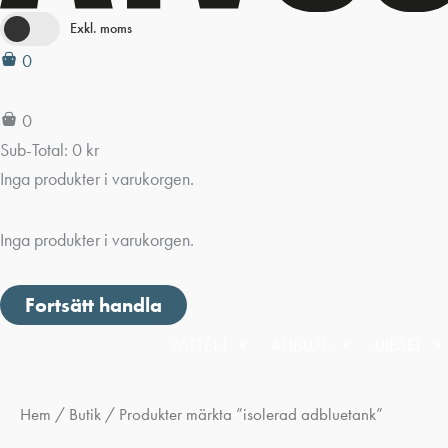
Exkl. moms
0
0
Sub-Total:
0
kr
Inga produkter i varukorgen.
Inga produkter i varukorgen.
Fortsätt handla
VATTEN
ADBLUE
DIESEL
Hem
/
Butik
/ Produkter märkta ”isolerad adbluetank”