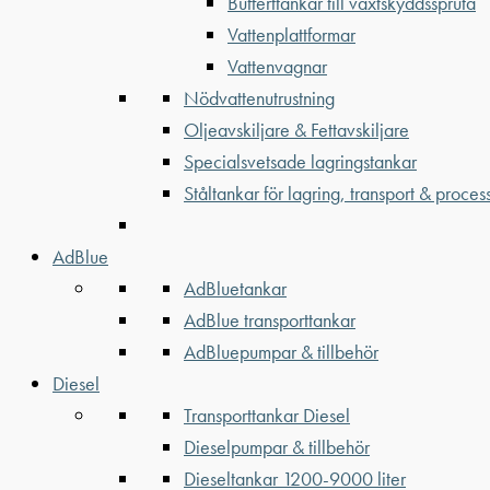
Bufferttankar till växtskyddsspruta
Vattenplattformar
Vattenvagnar
Nödvattenutrustning
Oljeavskiljare & Fettavskiljare
Specialsvetsade lagringstankar
Ståltankar för lagring, transport & proces
AdBlue
AdBluetankar
AdBlue transporttankar
AdBluepumpar & tillbehör
Diesel
Transporttankar Diesel
Dieselpumpar & tillbehör
Dieseltankar 1200-9000 liter