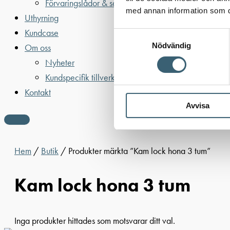
Förvaringslådor & sandlådor
med annan information som du 
Uthyrning
Kundcase
Samtyckesval
Nödvändig
Om oss
Nyheter
Kundspecifik tillverkning
Kontakt
Avvisa
Hem
/
Butik
/ Produkter märkta ”Kam lock hona 3 tum”
Kam lock hona 3 tum
Inga produkter hittades som motsvarar ditt val.