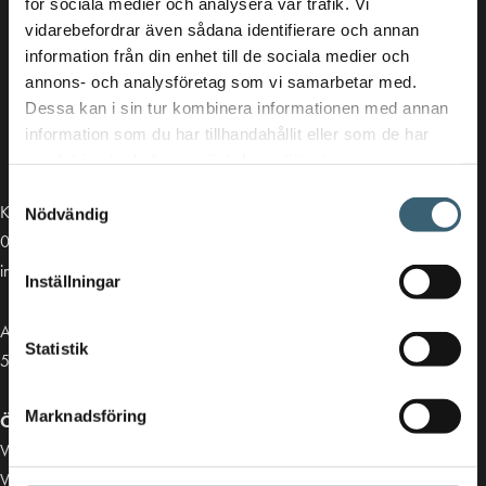
för sociala medier och analysera vår trafik. Vi
vidarebefordrar även sådana identifierare och annan
information från din enhet till de sociala medier och
annons- och analysföretag som vi samarbetar med.
Dessa kan i sin tur kombinera informationen med annan
information som du har tillhandahållit eller som de har
samlat in när du har använt deras tjänster.
Samtyckesval
Kontakt
Nödvändig
013-39 30 90
info@alvestadtanken.se
Inställningar
Algolgatan 7
Statistik
583 30 Linköping
Marknadsföring
Öppettider butik:
Vardagar 07.00 - 16.00
Viktiga länkar