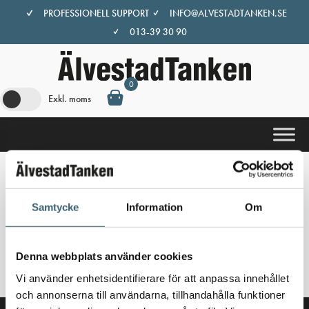
Hoppa
PROFESSIONELL SUPPORT
INFO@ALVESTADTANKEN.SE
till
013-39 30 90
innehåll
0
Exkl. moms
Hem
/
Butik
/ Produkter märkta ”Kemikalietank”
Samtycke
Information
Om
Kemikalietank
Inga produkter hittades som motsvarar ditt val.
Denna webbplats använder cookies
Vi använder enhetsidentifierare för att anpassa innehållet
och annonserna till användarna, tillhandahålla funktioner