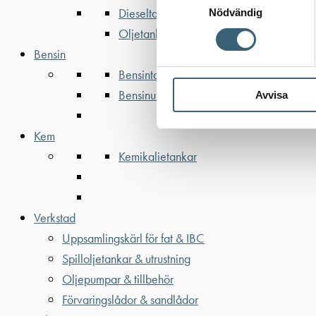
Dieseltankar ADR 500-3000 liter
Nödvändig
Oljetankar 200-9000 liter
Bensin
Bensintankar
Bensinutrustning
Avvisa
Kem
Kemikalietankar
Verkstad
Uppsamlingskärl för fat & IBC
Spilloljetankar & utrustning
Oljepumpar & tillbehör
Förvaringslådor & sandlådor