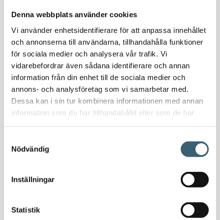
Vattenvagnar
Denna webbplats använder cookies
Nödvattenutrustning
Vi använder enhetsidentifierare för att anpassa innehållet
Oljeavskiljare & Fettavskiljare
och annonserna till användarna, tillhandahålla funktioner
Specialsvetsade lagringstankar
för sociala medier och analysera vår trafik. Vi
Ståltankar för lagring, transport & process
vidarebefordrar även sådana identifierare och annan
information från din enhet till de sociala medier och
AdBlue
annons- och analysföretag som vi samarbetar med.
Dessa kan i sin tur kombinera informationen med annan
AdBluetankar
information som du har tillhandahållit eller som de har
AdBlue transporttankar
samlat in när du har använt deras tjänster.
AdBluepumpar & tillbehör
Samtyckesval
Diesel
Nödvändig
Transporttankar Diesel
Dieselpumpar & tillbehör
Inställningar
Dieseltankar 1200-9000 liter
Dieseltank reservdelar & tillbehör
Dieseltankar ADR 500-3000 liter
Statistik