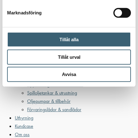
Oljetankar 200-9000 liter
Bensin
Marknadsföring
Bensintankar
Bensinutrustning
Tillåt alla
Kem
Kemikalietankar
Tillåt urval
Avvisa
Verkstad
Uppsamlingskärl för fat & IBC
Spilloljetankar & utrustning
Oljepumpar & tillbehör
Förvaringslådor & sandlådor
Uthyrning
Kundcase
Om oss