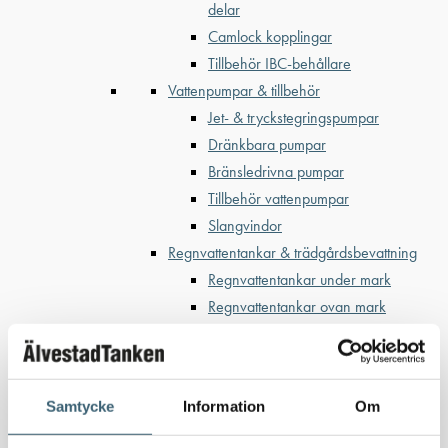
delar
Camlock kopplingar
Tillbehör IBC-behållare
Vattenpumpar & tillbehör
Jet- & tryckstegringspumpar
Dränkbara pumpar
Bränsledrivna pumpar
Tillbehör vattenpumpar
Slangvindor
Regnvattentankar & trädgårdsbevattning
Regnvattentankar under mark
Regnvattentankar ovan mark
Regnvattenfilter & lövsilar
Trädgårdsbevattning
Bevattning & underhåll
Samtycke
Information
Om
Bufferttankar till växtskyddsspruta
Vattenplattformar