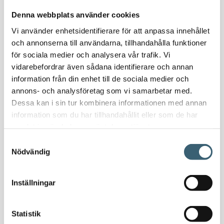
Nödvattenutrustning
Denna webbplats använder cookies
Oljeavskiljare & Fettavskiljare
Vi använder enhetsidentifierare för att anpassa innehållet
Specialsvetsade lagringstankar
och annonserna till användarna, tillhandahålla funktioner
Ståltankar för lagring, transport & process
för sociala medier och analysera vår trafik. Vi
vidarebefordrar även sådana identifierare och annan
AdBlue
information från din enhet till de sociala medier och
AdBluetankar
annons- och analysföretag som vi samarbetar med.
Dessa kan i sin tur kombinera informationen med annan
AdBlue transporttankar
information som du har tillhandahållit eller som de har
AdBluepumpar & tillbehör
samlat in när du har använt deras tjänster.
Diesel
Samtyckesval
Transporttankar Diesel
Nödvändig
Dieselpumpar & tillbehör
Dieseltankar 1200-9000 liter
Inställningar
Dieseltank reservdelar & tillbehör
Dieseltankar ADR 500-3000 liter
Oljetankar 200-9000 liter
Statistik