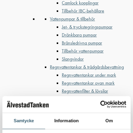
Camlock kopplingar
Tillbehör IBC-behållare
Vattenpumpar & tillbehör
Jet- & tryckstegringspumpar
Dränkbara pumpar
Bränsledrivna pumpar
Tillbehör vattenpumpar
Slangvindor
Regnvattentankar & trädgårdsbevattning
Regnvattentankar under mark
Regnvattentankar ovan mark
Regnvattenfilter & lövsilar
Trädgårdsbevattning
Bevattning & underhåll
Bufferttankar till växtskyddsspruta
Samtycke
Information
Om
Vattenplattformar
Vattenvagnar