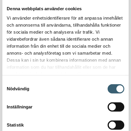
Nödvattenutrustning
Denna webbplats använder cookies
Oljeavskiljare & Fettavskiljare
Vi använder enhetsidentifierare för att anpassa innehållet
Specialsvetsade lagringstankar
och annonserna till användarna, tillhandahålla funktioner
Ståltankar för lagring, transport & process
för sociala medier och analysera vår trafik. Vi
vidarebefordrar även sådana identifierare och annan
AdBlue
information från din enhet till de sociala medier och
AdBluetankar
annons- och analysföretag som vi samarbetar med.
Dessa kan i sin tur kombinera informationen med annan
AdBlue transporttankar
information som du har tillhandahållit eller som de har
AdBluepumpar & tillbehör
samlat in när du har använt deras tjänster.
Diesel
Samtyckesval
Transporttankar Diesel
Nödvändig
Dieselpumpar & tillbehör
Dieseltankar 1200-9000 liter
Inställningar
Dieseltank reservdelar & tillbehör
Dieseltankar ADR 500-3000 liter
Oljetankar 200-9000 liter
Statistik