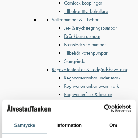
Camlock kopplingar
Tillbehör IBC-behållare
Vattenpumpar & tillbehör
Jet- & tryckstegringspumpar
Dränkbara pumpar
Bränsledrivna pumpar
Tillbehör vattenpumpar
Slangvindor
Regnvattentankar & trädgårdsbevattning
Regnvattentankar under mark
Regnvattentankar ovan mark
Regnvattenfilter & lövsilar
Trädgårdsbevattning
Bevattning & underhåll
Bufferttankar till växtskyddsspruta
Samtycke
Information
Om
Vattenplattformar
Vattenvagnar