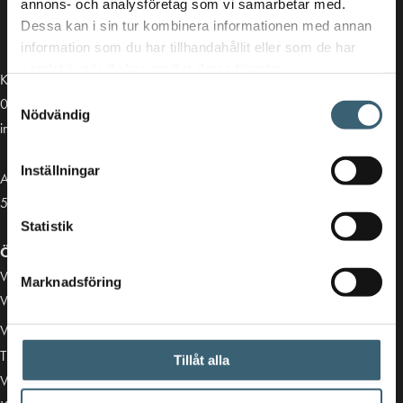
annons- och analysföretag som vi samarbetar med.
Dessa kan i sin tur kombinera informationen med annan
information som du har tillhandahållit eller som de har
samlat in när du har använt deras tjänster.
Kontakt
Samtyckesval
013-39 30 90
Nödvändig
info@alvestadtanken.se
Inställningar
Algolgatan 7
583 30 Linköping
Statistik
Öppettider butik:
Vardagar 07.00 - 16.00
Marknadsföring
Viktiga länkar
Villkor & integritetspolicy
Tillgänglighetsredogörelse
Tillåt alla
Vårt sortiment