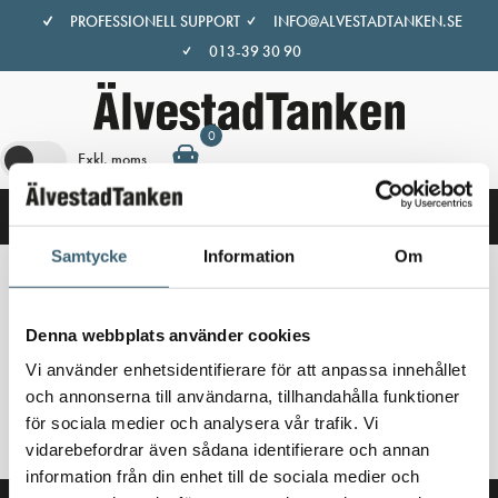
Hoppa
PROFESSIONELL SUPPORT
INFO@ALVESTADTANKEN.SE
till
013-39 30 90
innehåll
0
Exkl. moms
Samtycke
Information
Om
Hem
/
Butik
/ Produkter märkta ”liggande ståltank”
Denna webbplats använder cookies
liggande ståltank
Vi använder enhetsidentifierare för att anpassa innehållet
och annonserna till användarna, tillhandahålla funktioner
Inga produkter hittades som motsvarar ditt val.
för sociala medier och analysera vår trafik. Vi
vidarebefordrar även sådana identifierare och annan
information från din enhet till de sociala medier och