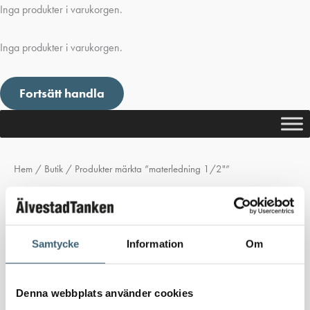
Inga produkter i varukorgen.
Inga produkter i varukorgen.
Fortsätt handla
Hem
/
Butik
/ Produkter märkta ”materledning 1/2"”
materledning 1/2"
Inga produkter hittades som motsvarar ditt val.
Samtycke
Information
Om
Denna webbplats använder cookies