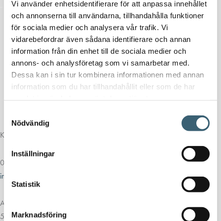
Vi använder enhetsidentifierare för att anpassa innehållet
och annonserna till användarna, tillhandahålla funktioner
för sociala medier och analysera vår trafik. Vi
vidarebefordrar även sådana identifierare och annan
information från din enhet till de sociala medier och
annons- och analysföretag som vi samarbetar med.
Dessa kan i sin tur kombinera informationen med annan
information som du har tillhandahållit eller som de har
samlat in när du har använt deras tjänster.
Samtyckesval
Nödvändig
Kontakt
Inställningar
013-39 30 90
info@alvestadtanken.se
Statistik
Algolgatan 7
Marknadsföring
583 30 Linköping