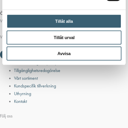
Öppettider butik:
Vardagar 07.00 - 16.00
Tillåt alla
Viktiga länkar
Tillåt urval
Avvisa
Villkor & integritetspolicy
Tillgänglighetsredogörelse
Vårt sortiment
Kundspecifik tillverkning
Uthyrning
Kontakt
Följ oss